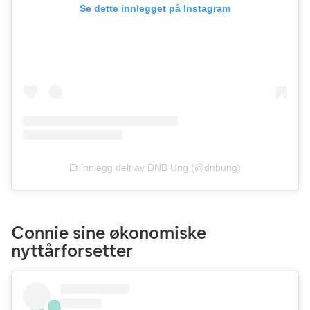
Se dette innlegget på Instagram
Et innlegg delt av DNB Ung (@dnbung)
Connie sine økonomiske
nyttårforsetter