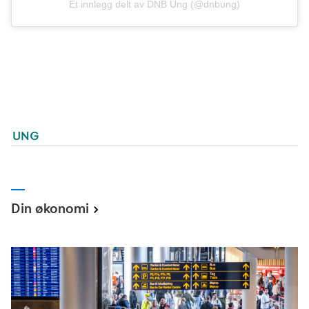
Et innlegg delt av DNB Ung (@dnbung)
UNG
Din økonomi