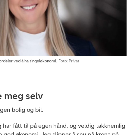
rdeler ved å ha singeløkonomi.
Foto: Privat
re meg selv
gen bolig og bil.
eg har fått til på egen hånd, og veldig takknemlig
 en god økonomi. Jeg slipper å snu på krona på