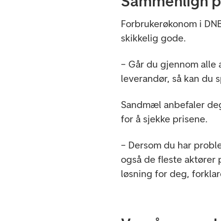
Sammenlign p
Forbrukerøkonom i DNB 
skikkelig gode.
– Går du gjennom alle a
leverandør, så kan du s
Sandmæl anbefaler deg
for å sjekke prisene.
– Dersom du har proble
også de fleste aktører 
løsning for deg, forkla