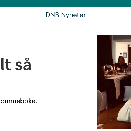
DNB Nyheter
lt så
å lommeboka.