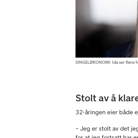
SINGELØKONOMI: Ida ser flere fo
Stolt av å kla
32-åringen eier både e
– Jeg er stolt av det j
for at jeg fortsatt har