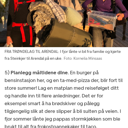
FRA TRØNDELAG TIL ARENDAL: I fjor lånte vi bil fra familie og kjørte
fra Steinkjer til Arendal på en uke.
Foto: Kornelia Minsaas
5)
Planlegg måltidene dine
. En burger på
bensinstasjon her, og en ta-med-pizza der, blir fort til
store summer! Lag en matplan med reisefølget ditt
og handle inn til flere anledninger. Det er for
eksempel smart å ha brødskiver og pålegg
tilgjengelig slik at dere slipper å bli sulten på veien. I
fjor sommer lånte jeg pappas stormkjøkken som ble
brukt til alt fra frokostpannekaker til taco.