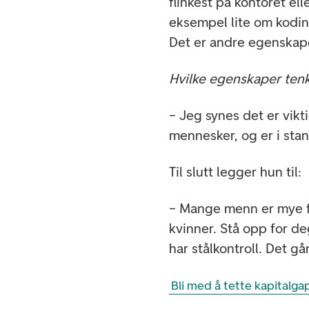
flinkest på kontoret elle
eksempel lite om kodin
Det er andre egenskaper
Hvilke egenskaper ten
– Jeg synes det er vik
mennesker, og er i stand
Til slutt legger hun til:
– Mange menn er mye fl
kvinner. Stå opp for de
har stålkontroll. Det g
Bli med å tette kapitalg