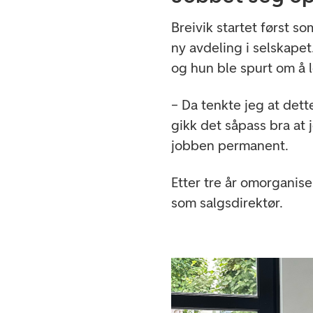
Breivik startet først s
ny avdeling i selskapet
og hun ble spurt om å 
– Da tenkte jeg at dett
gikk det såpass bra at 
jobben permanent.
Etter tre år omorganiser
som salgsdirektør.