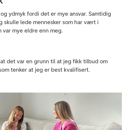
k
t og ydmyk fordi det er mye ansvar. Samtidig
g skulle lede mennesker som har vært i
m var mye eldre enn meg.
t det var en grunn til at jeg fikk tilbud om
som tenker at jeg er best kvalifisert.