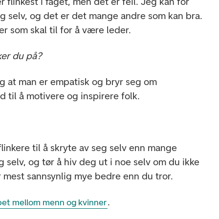
r flinkest i faget, men det er feil. Jeg kan for
g selv, og det er det mange andre som kan bra.
 som skal til for å være leder.
ker du på?
tig at man er empatisk og bryr seg om
 til å motivere og inspirere folk.
inkere til å skryte av seg selv enn mange
g selv, og tør å hiv deg ut i noe selv om du ikke
år mest sannsynlig mye bedre enn du tror.
.
apet mellom menn og kvinner