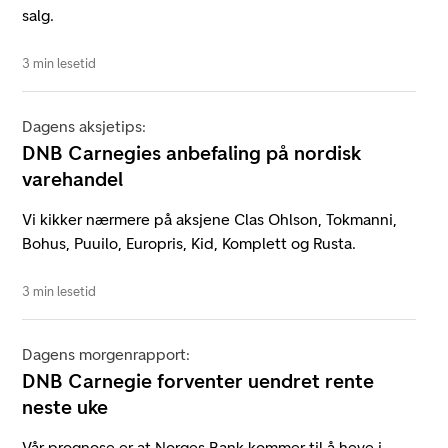
salg.
3 min lesetid
Dagens aksjetips:
DNB Carnegies anbefaling på nordisk
varehandel
Vi kikker nærmere på aksjene Clas Ohlson, Tokmanni,
Bohus, Puuilo, Europris, Kid, Komplett og Rusta.
3 min lesetid
Dagens morgenrapport:
DNB Carnegie forventer uendret rente
neste uke
Vår prognose er at Norges Bank kommer til å heve i