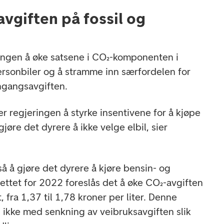
avgiften på fossil og
ringen å øke satsene i CO₂-komponenten i
rsonbiler og å stramme inn særfordelen for
engangsavgiften.
r regjeringen å styrke insentivene for å kjøpe
gjøre det dyrere å ikke velge elbil, sier
å å gjøre det dyrere å kjøre bensin- og
sjettet for 2022 foreslås det å øke CO₂-avgiften
fra 1,37 til 1,78 kroner per liter. Denne
ikke med senkning av veibruksavgiften slik