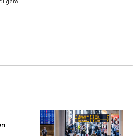
dligere.
en