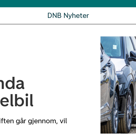
DNB Nyheter
enda
elbil
giften går gjennom, vil