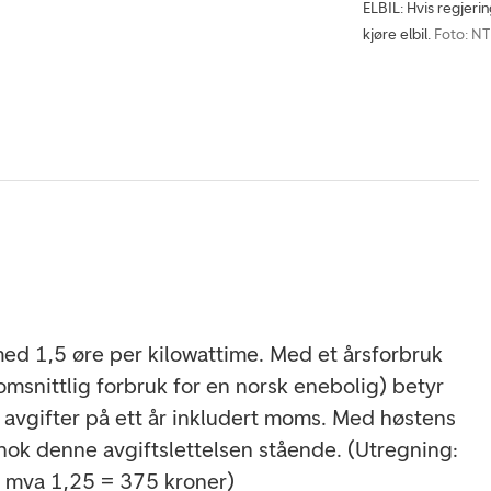
ELBIL: Hvis regjering
kjøre elbil.
Foto: N
med 1,5 øre per kilowattime. Med et årsforbruk
snittlig forbruk for en norsk enebolig) betyr
e avgifter på ett år inkludert moms. Med høstens
 nok denne avgiftslettelsen stående. (Utregning:
x mva 1,25 = 375 kroner)