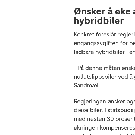
Ønsker å øke 
hybridbiler
Konkret foreslår regje
engangsavgiften for pe
ladbare hybridbiler i 
- På denne måten ønske
nullutslippsbiler ved å 
Sandmæl.
Regjeringen ønsker ogs
dieselbiler. I statsbud
med nesten 30 prosent, 
økningen kompenseres 