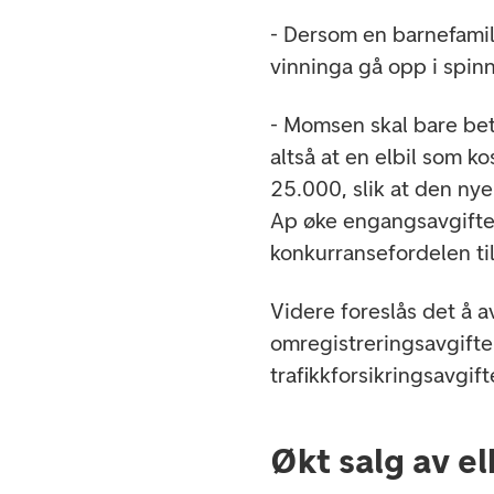
- Dersom en barnefamili
vinninga gå opp i spin
- Momsen skal bare bet
altså at en elbil som k
25.000, slik at den nye
Ap øke engangsavgiften 
konkurransefordelen til
Videre foreslås det å avv
omregistreringsavgiften 
trafikkforsikringsavgif
Økt salg av el