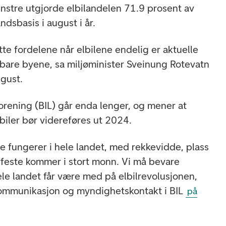
 Venstre utgjorde elbilandelen 71.9 prosent av
andsbasis i august i år.
utte fordelene når elbilene endelig er aktuelle
e bare byene, sa miljøminister Sveinung Rotevatn
ugust.
orening (BIL) går enda lenger, og mener at
lbiler bør videreføres ut 2024.
ene fungerer i hele landet, med rekkevidde, plass
feste kommer i stort monn. Vi må bevare
hele landet får være med på elbilrevolusjonen,
r kommunikasjon og myndighetskontakt i BIL
på