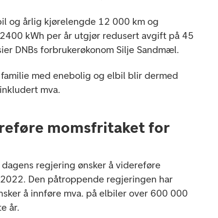
lbil og årlig kjørelengde 12 000 km og
g 2400 kWh per år utgjør redusert avgift på 45
, sier DNBs forbrukerøkonom Silje Sandmæl.
 familie med enebolig og elbil blir dermed
inkludert mva.
reføre momsfritaket for
t dagens regjering ønsker å videreføre
 i 2022. Den påtroppende regjeringen har
nsker å innføre mva. på elbiler over 600 000
e år.