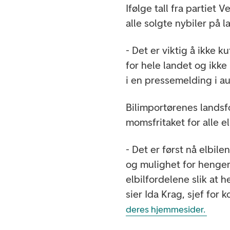
Ifølge tall fra partiet
alle solgte nybiler på l
- Det er viktig å ikke k
for hele landet og ikk
i en pressemelding i a
Bilimportørenes landsf
momsfritaket for alle e
- Det er først nå elbil
og mulighet for henger
elbilfordelene slik at 
sier Ida Krag, sjef fo
deres hjemmesider.