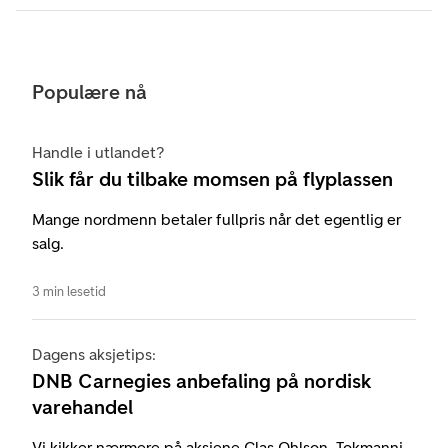
Populære nå
Handle i utlandet?
Slik får du tilbake momsen på flyplassen
Mange nordmenn betaler fullpris når det egentlig er
salg.
3 min lesetid
Dagens aksjetips:
DNB Carnegies anbefaling på nordisk
varehandel
Vi kikker nærmere på aksjene Clas Ohlson, Tokmanni,