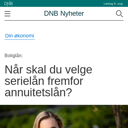
Lørdag 8. aug.
DNB Nyheter
Din økonomi
Boliglån:
Når skal du velge
serielån fremfor
annuitetslån?