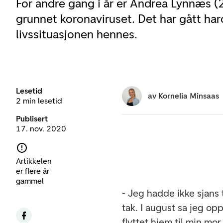
For andre gang i år er Andrea Lynnæs (
grunnet koronaviruset. Det har gått har
livssituasjonen hennes.
Lesetid
av
Kornelia Minsaas
2 min lesetid
Publisert
17. nov. 2020
Artikkelen
er flere år
gammel
- Jeg hadde ikke sjans 
tak. I august sa jeg op
flyttet hjem til min mor