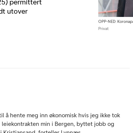
25) permittert
dt utover
OPP-NED: Koronapa
Privat
til å hente meg inn økonomisk hvis jeg ikke tok
p leiekontrakten min i Bergen, byttet jobb og
 i Kristiansand, forteller Lynnæs.