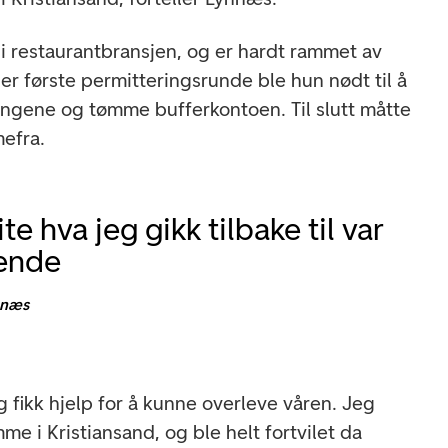
 restaurantbransjen, og er hardt rammet av
 første permitteringsrunde ble hun nødt til å
ngene og tømme bufferkontoen. Til slutt måtte
efra.
ite hva jeg gikk tilbake til var
rende
nnæs
eg fikk hjelp for å kunne overleve våren. Jeg
e i Kristiansand, og ble helt fortvilet da