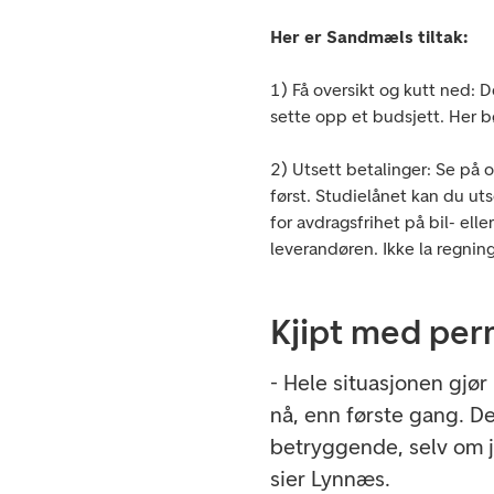
Her er Sandmæls tiltak:
1) Få oversikt og kutt ned: De
sette opp et budsjett. Her 
2) Utsett betalinger: Se
på o
først. Studielånet kan du u
for avdragsfrihet på bil- ell
leverandøren. Ikke la regni
Kjipt med per
- Hele situasjonen gjør
nå, enn første gang. Det
betryggende, selv om j
sier Lynnæs.