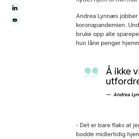
Andrea Lynnæs jobber i
koronapandemien. Under
bruke opp alle sparepe
hun låne penger hjemm
Å ikke v
utford
Andrea Ly
- Det er bare flaks at j
bodde midlertidig hjemm