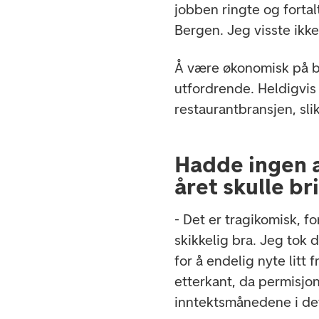
jobben ringte og forta
Bergen. Jeg visste ikk
Å være økonomisk på bun
utfordrende. Heldigvi
restaurantbransjen, sli
Hadde ingen 
året skulle br
- Det er tragikomisk, fo
skikkelig bra. Jeg tok 
for å endelig nyte litt f
etterkant, da permisjo
inntektsmånedene i det