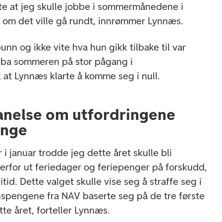
lte at jeg skulle jobbe i sommermånedene i
e om det ville gå rundt, innrømmer Lynnæs.
n og ikke vite hva hun gikk tilbake til var
s ba sommeren på stor pågang i
k at Lynnæs klarte å komme seg i null.
anelse om utfordringene
inge
r i januar trodde jeg dette året skulle bli
derfor ut feriedager og feriepenger på forskudd,
ritid. Dette valget skulle vise seg å straffe seg i
nspengene fra NAV baserte seg på de tre første
te året, forteller Lynnæs.