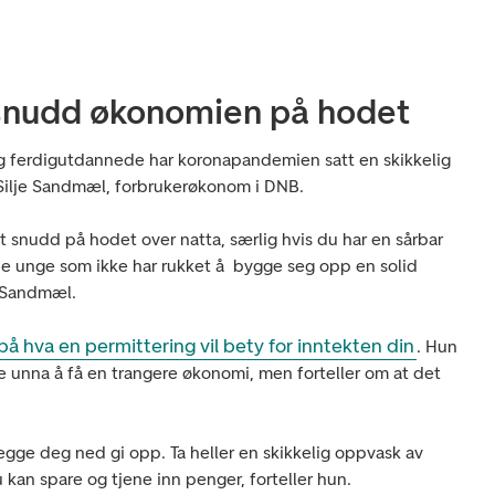
t snudd økonomien på hodet
g ferdigutdannede har koronapandemien satt en skikkelig
r Silje Sandmæl, forbrukerøkonom i DNB.
sitt snudd på hodet over natta, særlig hvis du har en sårbar
ne unge som ikke har rukket å bygge seg opp en solid
er Sandmæl.
 hva en permittering vil bety for inntekten din
. Hun
e unna å få en trangere økonomi, men forteller om at det
legge deg ned gi opp. Ta heller en skikkelig oppvask av
kan spare og tjene inn penger, forteller hun.