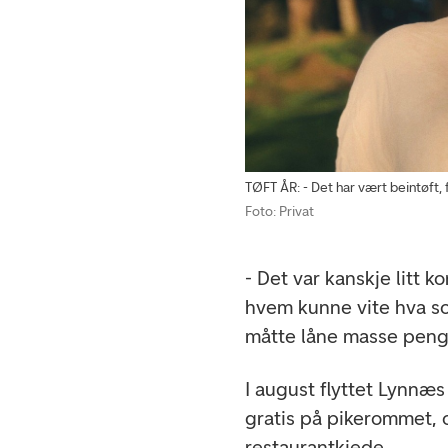
TØFT ÅR: - Det har vært beintøft, f
Foto: Privat
- Det var kanskje litt k
hvem kunne vite hva so
måtte låne masse penger
I august flyttet Lynnæs
gratis på pikerommet, 
restaurantkjede.