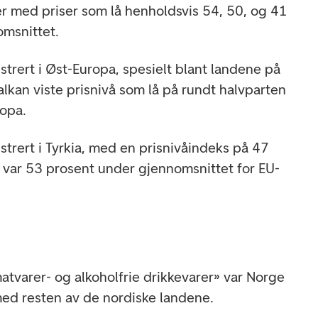
r med priser som lå henholdsvis 54, 50, og 41
omsnittet.
istrert i Øst-Europa, spesielt blant landene på
alkan viste prisnivå som lå på rundt halvparten
ropa.
istrert i Tyrkia, med en prisnivåindeks på 47
t var 53 prosent under gjennomsnittet for EU-
varer- og alkoholfrie drikkevarer» var Norge
ed resten av de nordiske landene.