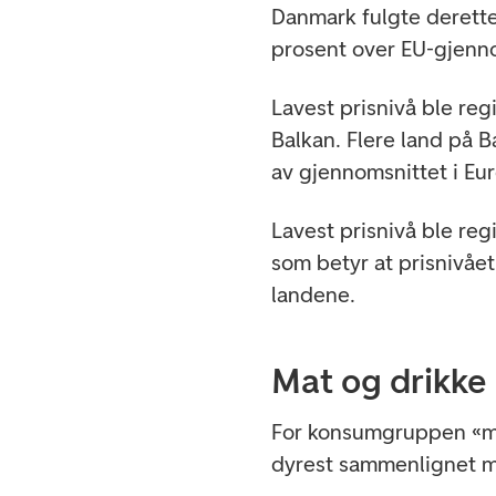
Danmark fulgte derette
prosent over EU-gjenn
Lavest prisnivå ble reg
Balkan. Flere land på B
av gjennomsnittet i Eu
Lavest prisnivå ble reg
som betyr at prisnivåe
landene.
Mat og drikke
For konsumgruppen «mat
dyrest sammenlignet m