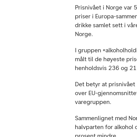
Prisnivået i Norge var 
priser i Europa-sammen
drikke samlet sett i vå
Norge.
I gruppen «alkoholhold
målt til de høyeste pr
henholdsvis 236 og 21
Det betyr at prisnivåe
over EU-gjennomsnitte
varegruppen.
Sammenlignet med Norg
halvparten for alkohol
prosent mindre.