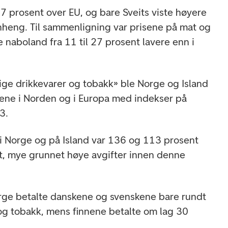
57 prosent over EU, og bare Sveits viste høyere
heng. Til sammenligning var prisene på mat og
re naboland fra 11 til 27 prosent lavere enn i
ige drikkevarer og tobakk» ble Norge og Island
isene i Norden og i Europa med indekser på
3.
t i Norge og på Island var 136 og 113 prosent
t, mye grunnet høye avgifter innen denne
e betalte danskene og svenskene bare rundt
 og tobakk, mens finnene betalte om lag 30