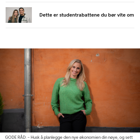
Dette er studentrabattene du bør vite om
GODE RÅD: – Husk å planlegge den nye økonomien din nøye, og sett