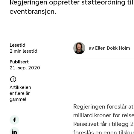
Regjeringen oppretter støtteordning til 
eventbransjen.
Lesetid
av
Ellen Dokk Holm
2 min lesetid
Publisert
21. sep. 2020
Artikkelen
er flere år
gammel
Regjeringen foreslår a
milliard kroner for rei
Reiselivet får i tillegg
foreslås en egen tils