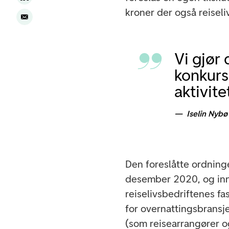
kroner der også reiseli
Vi gjør
konkurs
aktivit
Iselin Nybø
Den foreslåtte ordning
desember 2020, og inn
reiselivsbedriftenes fa
for overnattingsbransj
(som reisearrangører o