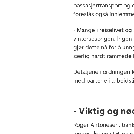
passasjertransport og 
foreslås også innlemme
- Mange i reiselivet o
vintersesongen. Ingen 
gjør dette nå for å unn
særlig hardt rammede b
Detaljene i ordningen l
med partene i arbeidsli
- Viktig og n
Roger Antonesen, banks
mener denne støtten er