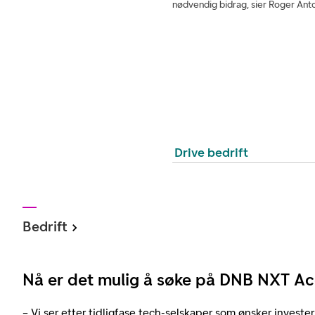
nødvendig bidrag, sier Roger Ant
Drive bedrift
Bedrift
Nå er det mulig å søke på DNB NXT Ac
– Vi ser etter tidligfase tech-selskaper som ønsker invester