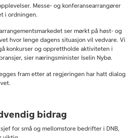
opplevelser. Messe- og konferansearrangører
t i ordningen.
g arrangementsmarkedet ser mørkt på høst- og
vet hvor lenge dagens situasjon vil vedvare. Vi
gå konkurser og opprettholde aktiviteten i
ransjer, sier næringsminister Iselin Nybø.
egges fram etter at regjeringen har hatt dialog
vet.
ødvendig bidrag
jef for små og mellomstore bedrifter i DNB,
 viktig.