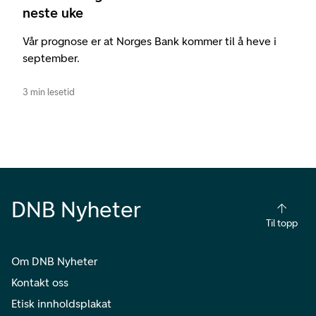
neste uke
Vår prognose er at Norges Bank kommer til å heve i
september.
3 min lesetid
DNB Nyheter
Til topp
Om DNB Nyheter
Kontakt oss
Etisk innholdsplakat