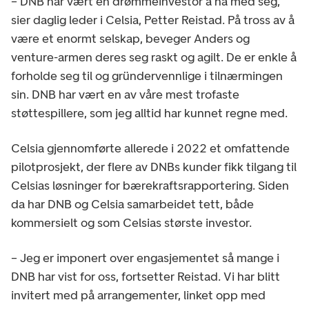
– DNB har vært en drømmeinvestor å ha med seg,
sier daglig leder i Celsia, Petter Reistad. På tross av å
være et enormt selskap, beveger Anders og
venture-armen deres seg raskt og agilt. De er enkle å
forholde seg til og gründervennlige i tilnærmingen
sin. DNB har vært en av våre mest trofaste
støttespillere, som jeg alltid har kunnet regne med.
Celsia gjennomførte allerede i 2022 et omfattende
pilotprosjekt, der flere av DNBs kunder fikk tilgang til
Celsias løsninger for bærekraftsrapportering. Siden
da har DNB og Celsia samarbeidet tett, både
kommersielt og som Celsias største investor.
– Jeg er imponert over engasjementet så mange i
DNB har vist for oss, fortsetter Reistad. Vi har blitt
invitert med på arrangementer, linket opp med