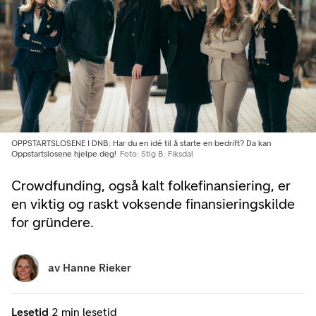
OPPSTARTSLOSENE I DNB: Har du en idé til å starte en bedrift? Da kan
Oppstartslosene hjelpe deg!
Foto: Stig B. Fiksdal
Crowdfunding, også kalt folkefinansiering, er
en viktig og raskt voksende finansieringskilde
for gründere.
av
Hanne Rieker
Lesetid
2 min lesetid