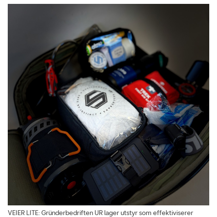
VEIER LITE: Gründerbedriften UR lager utstyr som effektiviserer