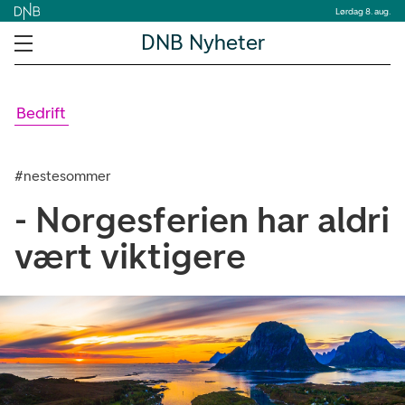
Lørdag 8. aug.
DNB Nyheter
Bedrift
#nestesommer
- Norgesferien har aldri
vært viktigere