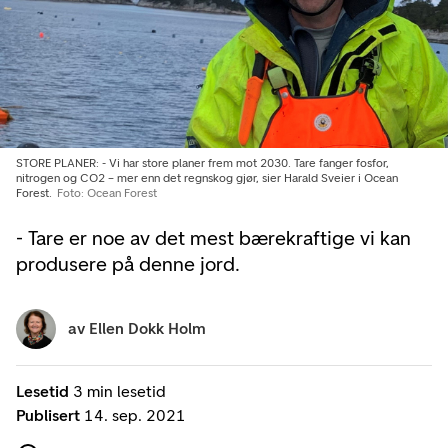
STORE PLANER: - Vi har store planer frem mot 2030. Tare fanger fosfor,
nitrogen og CO2 – mer enn det regnskog gjør, sier Harald Sveier i Ocean
Forest.
Foto: Ocean Forest
- Tare er noe av det mest bærekraftige vi kan
produsere på denne jord.
av
Ellen Dokk Holm
Lesetid
3 min lesetid
Publisert
14. sep. 2021