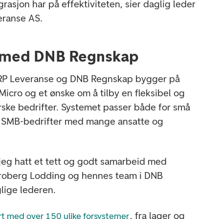
rasjon har på effektiviteten, sier daglig leder
eranse AS.
 med DNB Regnskap
RP Leveranse og DNB Regnskap bygger på
Micro og et ønske om å tilby en fleksibel og
orske bedrifter. Systemet passer både for små
e SMB-bedrifter med mange ansatte og
 jeg hatt et tett og godt samarbeid med
Broberg Lodding og hennes team i DNB
lige lederen.
, fra lager og
t med over 150 ulike forsystemer