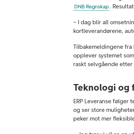
. Resulta
DNB Regnskap
– I dag blir all omsetn
kortleverandørene, aut
Tilbakemeldingene fra
opplever systemet som e
raskt selvgående etter 
Teknologi og 
ERP Leveranse følger t
og ser store mulighete
peker mot mer fleksibl