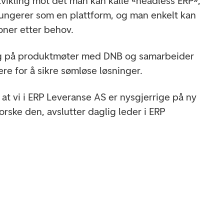
 utvikling mot det man kan kalle «headless ERP»,
ungerer som en plattform, og man enkelt kan
joner etter behov.
lig på produktmøter med DNB og samarbeider
re for å sikre sømløse løsninger.
r at vi i ERP Leveranse AS er nysgjerrige på ny
forske den, avslutter daglig leder i ERP