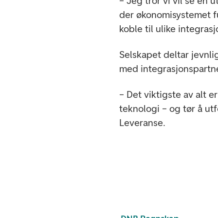
– Jeg tror vi vil se en
der økonomisystemet f
koble til ulike integras
Selskapet deltar jevn
med integrasjonspartne
– Det viktigste av alt e
teknologi – og tør å ut
Leveranse.