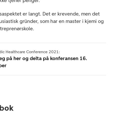
ikke tjener penger.
dsaspektet er langt. Det er krevende, men det
usiastisk gründer, som har en master i kjemi og
reprenørskole.
ic Healthcare Conference 2021:
eg på her og delta på konferansen 16.
ber
bok