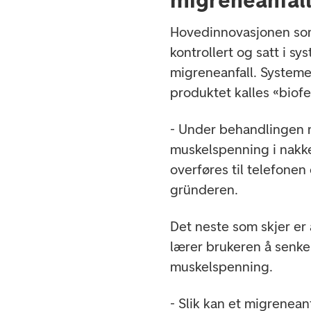
Hovedinnovasjonen som
kontrollert og satt i s
migreneanfall. Systeme
produktet kalles «biof
- Under behandlingen m
muskelspenning i nakk
overføres til telefonen
gründeren.
Det neste som skjer er
lærer brukeren å senke
muskelspenning.
- Slik kan et migrenean