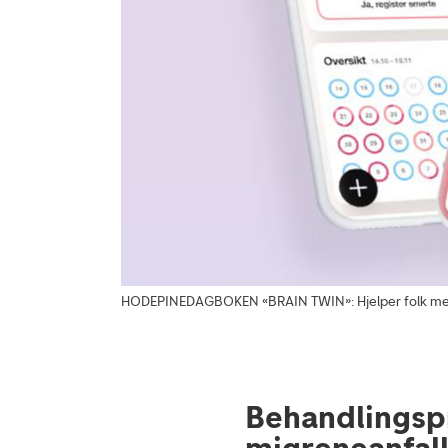
HODEPINEDAGBOKEN «BRAIN TWIN»: Hjelper folk med å h
Behandlingsp
migreneanfal