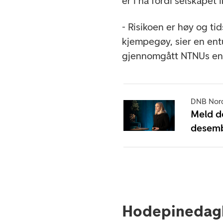
er i nå fordi selskapet 
- Risikoen er høy og ti
kjempegøy, sier en ent
gjennomgått NTNUs ent
DNB Nord
Meld d
desem
Hodepinedag