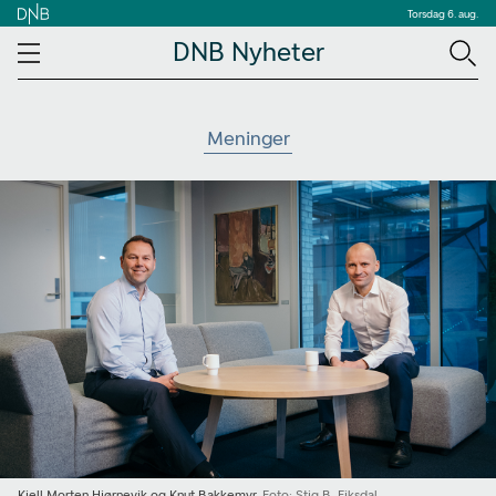
Torsdag 6. aug.
DNB Nyheter
Meninger
Kjell Morten Hjørnevik og Knut Bakkemyr
Foto: Stig B. Fiksdal