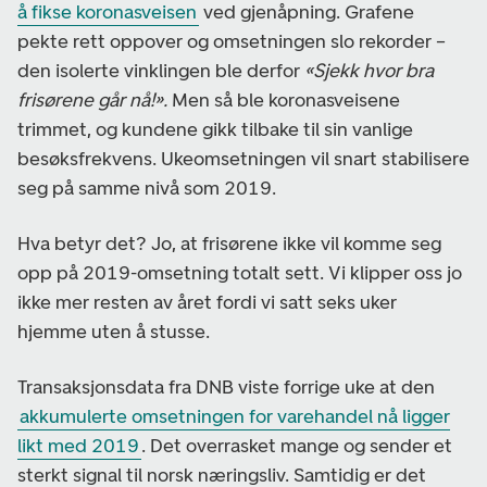
å fikse koronasveisen
ved gjenåpning. Grafene
pekte rett oppover og omsetningen slo rekorder –
den isolerte vinklingen ble derfor
«Sjekk hvor bra
frisørene går nå!».
Men så ble koronasveisene
trimmet, og kundene gikk tilbake til sin vanlige
besøksfrekvens. Ukeomsetningen vil snart stabilisere
seg på samme nivå som 2019.
Hva betyr det? Jo, at frisørene ikke vil komme seg
opp på 2019-omsetning totalt sett. Vi klipper oss jo
ikke mer resten av året fordi vi satt seks uker
hjemme uten å stusse.
Transaksjonsdata fra DNB viste forrige uke at den
akkumulerte omsetningen for varehandel nå ligger
likt med 2019
. Det overrasket mange og sender et
sterkt signal til norsk næringsliv. Samtidig er det