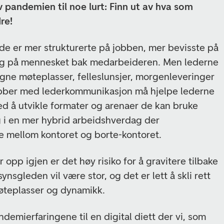
v pandemien til noe lurt: Finn ut av hva som
re!
 de er mer strukturerte på jobben, mer bevisste på
g på mennesket bak medarbeideren. Men lederne
egne møteplasser, felleslunsjer, morgenleveringer
obber med lederkommunikasjon må hjelpe lederne
ed å utvikle formater og arenaer de kan bruke
og i en mer hybrid arbeidshverdag der
e mellom kontoret og borte-kontoret.
opp igjen er det høy risiko for å gravitere tilbake
nsynsgleden vil være stor, og det er lett å skli rett
møteplasser og dynamikk.
demierfaringene til en digital diett der vi, som