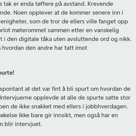
e tak er enda tøffere på avstand. Krevende
ende. Noen opplever at de kommer senere inn i
enigheter, som de tror de ellers ville fanget opp
r forlot møterommet sammen etter en vanskelig
ut i den digitale tåka uten avsluttende ord og nikk.
 hvordan den andre har tatt imot
purte!
pontant at det var fint å bli spurt om hvordan de
ntervjuerne opplevde at alle de spurte satte stor
oen de ikke snakket med ellers i jobbhverdagen.
rsøkelse ikke bare gir innsikt, men også har en
 blir intervjuet.