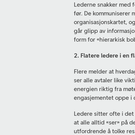
Lederne snakker med fo
før. De kommuniserer m
organisasjonskartet, o
går glipp av informasjo
form for «hierarkisk bo
2. Flatere ledere i en 
Flere melder at hverda
ser alle avtaler like v
energien riktig fra møt
engasjementet oppe i di
Ledere sitter ofte i de
at alle alltid «ser» på
utfordrende å tolke re