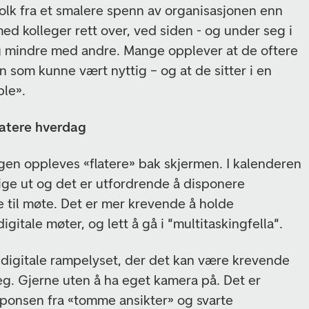
lk fra et smalere spenn av organisasjonen enn
ed kolleger rett over, ved siden - og under seg i
g mindre med andre. Mange opplever at de oftere
n som kunne vært nyttig – og at de sitter i en
ble».
flatere hverdag
gen oppleves «flatere» bak skjermen. I kalenderen
iktige ut og det er utfordrende å disponere
e til møte. Det er mer krevende å holde
gitale møter, og lett å gå i "multitaskingfella".
t digitale rampelyset, der det kan være krevende
 deg. Gjerne uten å ha eget kamera på. Det er
sponsen fra «tomme ansikter» og svarte