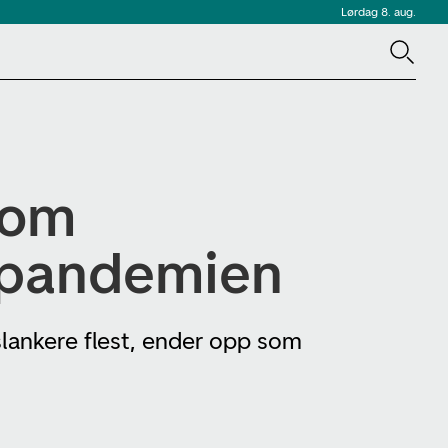
Lørdag 8. aug.
 om
 pandemien
slankere flest, ender opp som