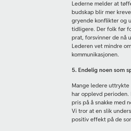
Lederne melder at tøff
budskap blir mer krev
gryende konflikter og u
tidligere. Der folk fø
prat, forsvinner de nå 
Lederen vet mindre om
kommunikasjonen.
5. Endelig noen som s
Mange ledere uttrykte s
har opplevd perioden. I
pris på å snakke med n
Vi tror at en slik unde
positiv effekt på de som