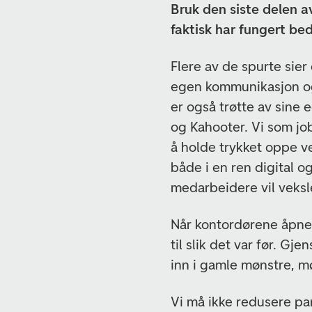
Bruk den siste delen a
faktisk har fungert bed
Flere av de spurte sier
egen kommunikasjon o
er også trøtte av sine 
og Kahooter. Vi som j
å holde trykket oppe v
både i en ren digital 
medarbeidere vil veksl
Når kontordørene åpner 
til slik det var før. Gje
inn i gamle mønstre, 
Vi må ikke redusere pan