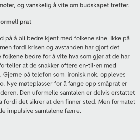
 møter, og vanskelig å vite om budskapet treffer.
formell prat
d på å bli bedre kjent med folkene sine. Ikke på
 men fordi krisen og avstanden har gjort det
 folkene bedre for å vite hva som gjør at de har
orteller at de snakker oftere en-til-en med
 Gjerne på telefon som, ironisk nok, oppleves
o. Nye møteplasser for å fange opp småprat er
enderen. Den uformelle samtalen er delvis erstattet
a fordi det sikrer at den finner sted. Men formatet
 de impulsive samtalene færre.
e