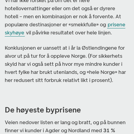
Vi har ikke forsket på om det er flere
hotellovernattinger eller om det også er dyrere
hotell – men en kombinasjon er nok å forvente. At
populære destinasjoner er «smekkfulle» og
prisene
skyhøye
vil påvirke resultatet over hele linjen.
Konklusjonen er uansett at i år la Østlendingene for
alvor ut på tur for å oppleve Norge. (For sikkerhets
skyld har vi også sett på hvor mye mindre kunder i
hvert fylke har brukt utenlands, og «hele Norge» har
her redusert sitt forbruk relativt likt i prosent).
De høyeste byprisene
Veien nedover listen er lang og bratt, og på bunnen
finner vi kunder i Agder og Nordland med
31 %