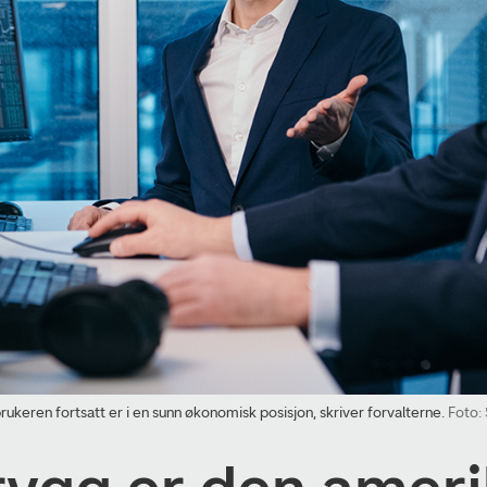
eren fortsatt er i en sunn økonomisk posisjon, skriver forvalterne.
Foto: 