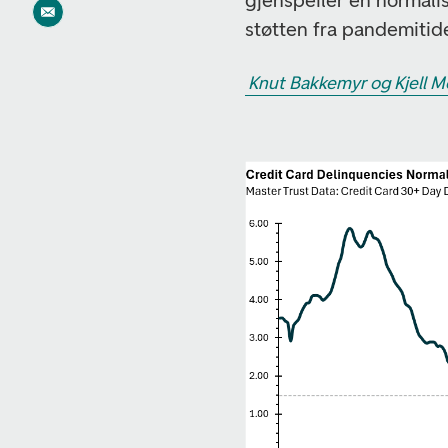
gjenspeiler en normali
støtten fra pandemitid
Knut Bakkemyr og Kjell Mo