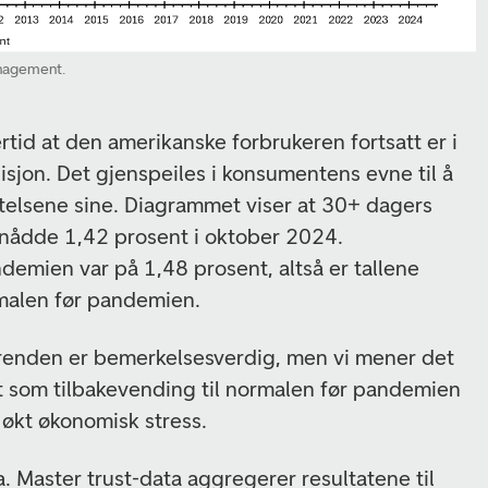
nagement.
tid at den amerikanske forbrukeren fortsatt er i
sjon. Det gjenspeiles i konsumentens evne til å
ktelsene sine. Diagrammet viser at 30+ dagers
d nådde 1,42 prosent i oktober 2024.
demien var på 1,48 prosent, altså er tallene
rmalen før pandemien.
enden er bemerkelsesverdig, men vi mener det
t som tilbakevending til normalen før pandemien
 økt økonomisk stress.
a. Master trust-data aggregerer resultatene til