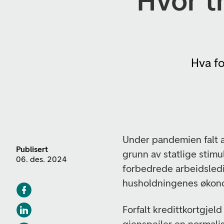
Hvor t
Hva fo
Under pandemien falt a
Publisert
grunn av statlige stim
06. des. 2024
forbedrede arbeidsledi
husholdningenes økonom
Forfalt kredittkortgjeld