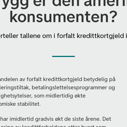
rygg er den amer
konsumenten?
rteller tallene om i forfalt kredittkortgjeld
ndelen av forfalt kredittkortgjeld betydelig på
uleringstiltak, betalingslettelsesprogrammer og
ghetsytelser, som midlertidig økte
iske stabilitet.
 har imidlertid gradvis økt de siste årene. Det