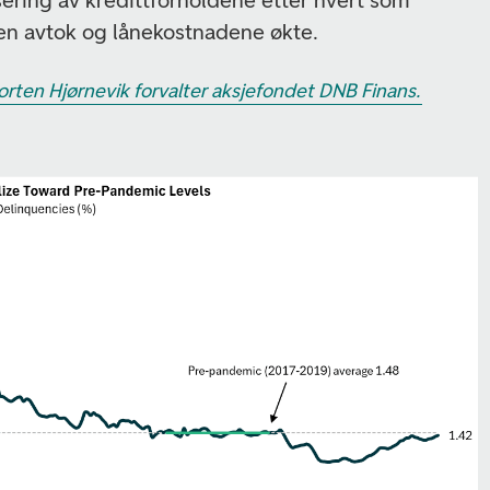
sering av kredittforholdene etter hvert som
en avtok og lånekostnadene økte.
rten Hjørnevik forvalter aksjefondet DNB Finans.