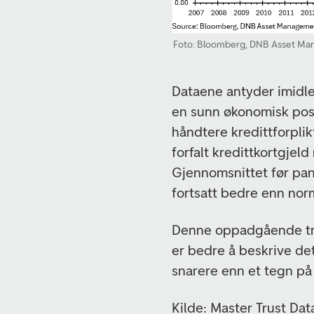
Foto: Bloomberg, DNB Asset Ma
Dataene antyder imidler
en sunn økonomisk posi
håndtere kredittforpli
forfalt kredittkortgjel
Gjennomsnittet før pan
fortsatt bedre enn no
Denne oppadgående tr
er bedre å beskrive de
snarere enn et tegn på
Kilde: Master Trust Dat