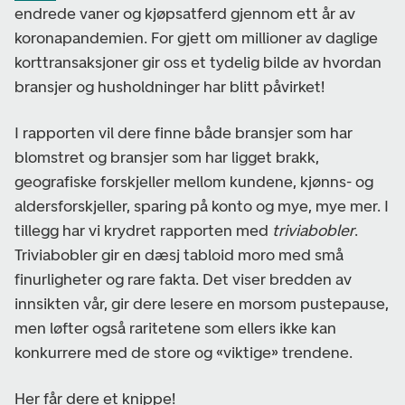
endrede vaner og kjøpsatferd gjennom ett år av
koronapandemien. For gjett om millioner av daglige
korttransaksjoner gir oss et tydelig bilde av hvordan
bransjer og husholdninger har blitt påvirket!
I rapporten vil dere finne både bransjer som har
blomstret og bransjer som har ligget brakk,
geografiske forskjeller mellom kundene, kjønns- og
aldersforskjeller, sparing på konto og mye, mye mer. I
tillegg har vi krydret rapporten med
triviabobler
.
Triviabobler gir en dæsj tabloid moro med små
finurligheter og rare fakta. Det viser bredden av
innsikten vår, gir dere lesere en morsom pustepause,
men løfter også raritetene som ellers ikke kan
konkurrere med de store og «viktige» trendene.
Her får dere et knippe!