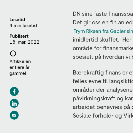
DN sine faste finansspal
Lesetid
Det gir oss en fin anle
4 min lesetid
Trym Riksen fra Gabler si
Publisert
imidlertid skuffet. He
18. mar. 2022
område for finansmarke
spesielt på hvordan vi
Artikkelen
er flere år
Bærekraftig finans er et
gammel
felles evne til langsik
områder der analysene h
påvirkningskraft og kan
arbeidet benevnes på o
Sosiale forhold- og Vi