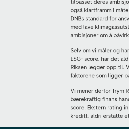
tilpasset deres ambisj
også klartframm i måten 
DNBs standard for ansv
med lave klimagassutsl
ambisjoner om å påvir
Selv om vi måler og har
ESG
-
score, har det al
Riksen legger opp til. 
faktorene som ligger b
Vi mener derfor Trym 
bærekraftig finans han
score. Ekstern rating 
kreditt, aldri erstatte e