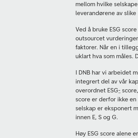
mellom hvilke selskaper
leverandørene av slike
Ved å bruke ESG score s
outsourcet vurderingen
faktorer. Når en i tille
uklart hva som måles. D
I DNB har vi arbeidet 
integrert del av vår ka
overordnet ESG
-
score
score er derfor ikke en
selskap er eksponert mo
innen E, S og G.
Høy ESG score alene er 