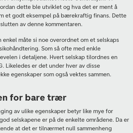
dan dette ble utviklet og hva det er ment å
m et godt eksempel på bærekraftig finans. Dette
 i slutten av denne kommentaren.
n enkel måte si noe overordnet om et selskaps
isikohåndtering. Som så ofte med enkle
jevelen i detaljene. Hvert selskap tilordnes en
G. Likeledes er det under hver av disse
rekke egenskaper som også vektes sammen.
en for bare trær
gging av ulike egenskaper betyr like mye for
 god selskapene er på de enkelte områdene. Da er
skende at det er tilnærmet null sammenheng