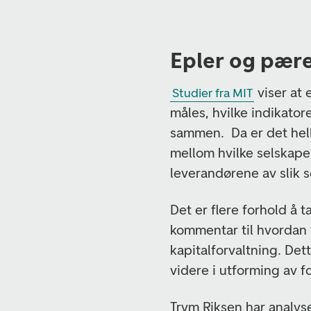
Epler og pær
viser at
Studier fra MIT
måles, hvilke indikato
sammen. Da er det hel
mellom hvilke selskaper
leverandørene av slik 
Det er flere forhold å t
kommentar til hvordan 
kapitalforvaltning. Det
videre i utforming av 
Trym Riksen har analys