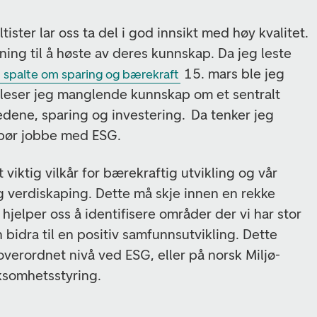
tister lar oss ta del i god innsikt med høy kvalitet.
dning til å høste av deres kunnskap. Da jeg leste
15. mars ble jeg
n spalte om sparing og bærekraft
r leser jeg manglende kunnskap om et sentralt
dene, sparing og investering. Da tenker jeg
 bør jobbe med ESG.
 viktig vilkår for bærekraftig utvikling og vår
tig verdiskaping. Dette må skje innen en rekke
jelper oss å identifisere områder der vi har stor
 bidra til en positiv samfunnsutvikling. Dette
verordnet nivå ved ESG, eller på norsk Miljø-
rksomhetsstyring.