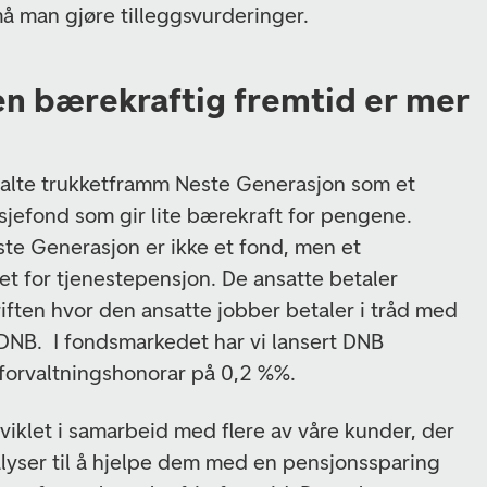
må man gjøre tilleggsvurderinger.
 en bærekraftig fremtid er mer
spalte trukketframm Neste Generasjon som et
sjefond som gir lite bærekraft for pengene.
ste Generasjon er ikke et fond, men et
et for tjenestepensjon. De ansatte betaler
iften hvor den ansatte jobber betaler i tråd med
DNB. I fondsmarkedet har vi lansert DNB
forvaltningshonorar på 0,2 %%.
viklet i samarbeid med flere av våre kunder, der
alyser til å hjelpe dem med en pensjonssparing