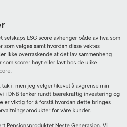
er
 et selskaps ESG score avhenger både av hva som
rer som velges samt hvordan disse vektes
ler ikke overraskende at det lav sammenheng
 som scorer høyt eller lavt hos de ulike
score.
a tak i, men jeg velger likevel å avgrense min
vi i DNB tenker rundt bærekraftig investering og
te er viktig for å forstå hvordan dette bringes
forvaltningsprodukter for våre kunder.
ert Pensjonsproduktet Neste Generasjon. Vi