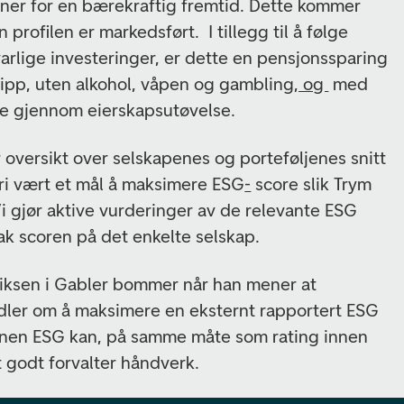
oner for en bærekraftig fremtid. Dette kommer
profilen er markedsført. I tillegg til å følge
arlige investeringer, er dette en pensjonssparing
ipp, uten alkohol, våpen og gambling
, og
med
ke gjennom eierskapsutøvelse.
 oversikt over selskapenes og porteføljenes snitt
dri vært et mål å maksimere ESG
-
score slik Trym
Vi gjør aktive vurderinger av de relevante ESG
ak scoren på det enkelte selskap.
Riksen i Gabler bommer når han mener at
dler om å maksimere en eksternt rapportert ESG
innen ESG kan, på samme måte som rating innen
t godt forvalter
håndverk.