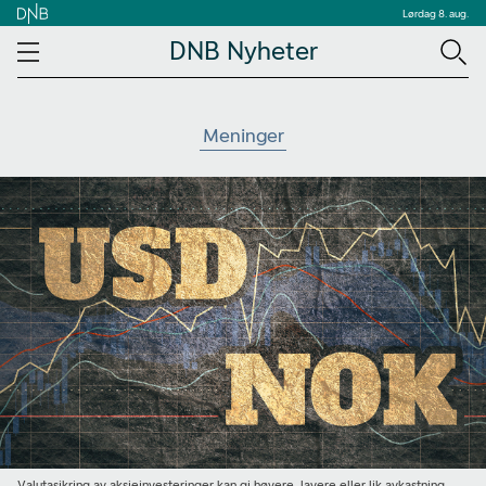
Lørdag 8. aug.
DNB Nyheter
Meninger
Valutasikring av aksjeinvesteringer kan gi høyere, lavere eller lik avkastning