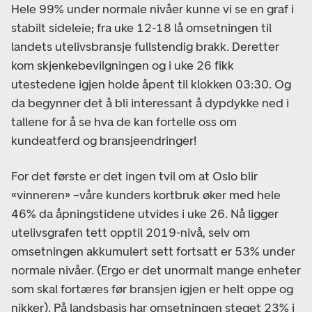
Hele 99% under normale nivåer kunne vi se en graf i
stabilt sideleie; fra uke 12-18 lå omsetningen til
landets utelivsbransje fullstendig brakk. Deretter
kom skjenkebevilgningen og i uke 26 fikk
utestedene igjen holde åpent til klokken 03:30. Og
da begynner det å bli interessant å dypdykke ned i
tallene for å se hva de kan fortelle oss om
kundeatferd og bransjeendringer!
For det første er det ingen tvil om at Oslo blir
«vinneren» –våre kunders kortbruk øker med hele
46% da åpningstidene utvides i uke 26. Nå ligger
utelivsgrafen tett opptil 2019-nivå, selv om
omsetningen akkumulert sett fortsatt er 53% under
normale nivåer. (Ergo er det unormalt mange enheter
som skal fortæres før bransjen igjen er helt oppe og
nikker). På landsbasis har omsetningen steget 23% i