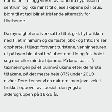
normalen. I tillegg vil kort avstand fra flyplassen til
sentrum, og ikke minst til oljeselskapene på Forus,
bidra til at taxi blir et fristende alternativ for
tilreisende.
Da myndighetene iverksatte tiltak gikk flytrafikken
ned til et minimum og de fleste jobb- og fritidsreiser
opphørte. I tillegg forsvant turistene, venninneturen
ut på byen ble utsatt på ubestemt tid og folk holdt
seg mer eller mindre hjemme. På landsbasis lå
taxinæringen på et bunnivå ukene etter de første
tiltakene, på det meste hele 87% under 2019-
nivåer. Deretter ser vi en nøktern, men jevn, vekst
trukket oppover av spesielt den yngste
aldersgruppen på 18-29 år.