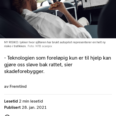
NY RISIKO: lykker hvor sjåføren har brukt autopilot representerer en helt ny
risiko i trafikken.
Foto: NTB scanpix
- Teknologien som foreløpig kun er til hjelp kan
gjøre oss sløve bak rattet, sier
skadeforebygger.
av
Fremtind
Lesetid
2 min lesetid
Publisert
28. jan. 2021