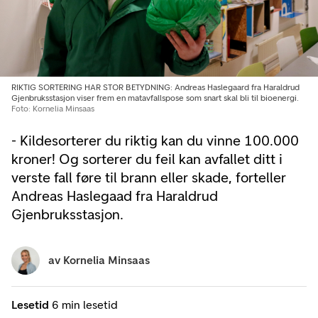
RIKTIG SORTERING HAR STOR BETYDNING: Andreas Haslegaard fra Haraldrud
Gjenbruksstasjon viser frem en matavfallspose som snart skal bli til bioenergi.
Foto: Kornelia Minsaas
- Kildesorterer du riktig kan du vinne 100.000
kroner! Og sorterer du feil kan avfallet ditt i
verste fall føre til brann eller skade, forteller
Andreas Haslegaad fra Haraldrud
Gjenbruksstasjon.
av
Kornelia Minsaas
Lesetid
6 min lesetid