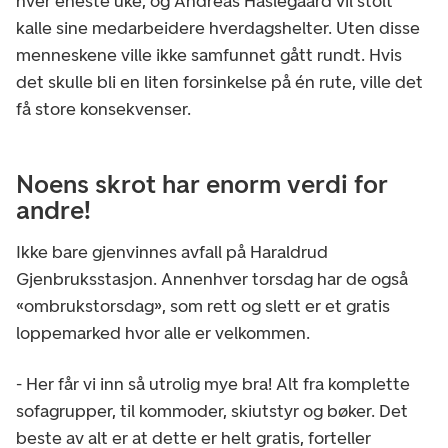
hver eneste uke, og Andreas Haslegaard vil stolt
kalle sine medarbeidere hverdagshelter. Uten disse
menneskene ville ikke samfunnet gått rundt. Hvis
det skulle bli en liten forsinkelse på én rute, ville det
få store konsekvenser.
Noens skrot har enorm verdi for
andre!
Ikke bare gjenvinnes avfall på Haraldrud
Gjenbruksstasjon. Annenhver torsdag har de også
«ombrukstorsdag», som rett og slett er et gratis
loppemarked hvor alle er velkommen.
- Her får vi inn så utrolig mye bra! Alt fra komplette
sofagrupper, til kommoder, skiutstyr og bøker. Det
beste av alt er at dette er helt gratis, forteller