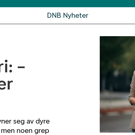
DNB Nyheter
i: –
er
yner seg av dyre
g, men noen grep