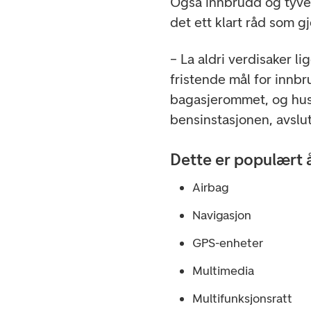
Også innbrudd og tyveri
det ett klart råd som gj
– La aldri verdisaker lig
fristende mål for innbr
bagasjerommet, og husk 
bensinstasjonen, avslu
Dette er populært å 
Airbag
Navigasjon
GPS-enheter
Multimedia
Multifunksjonsratt