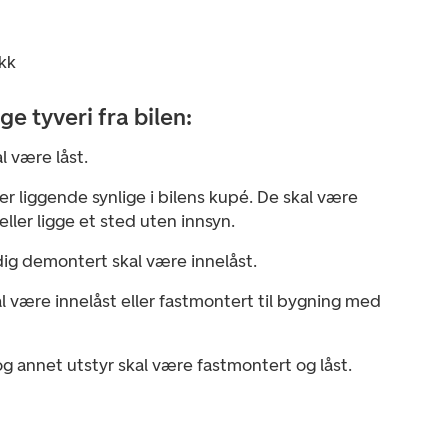
ekk
e tyveri fra bilen:
l være låst.
r liggende synlige i bilens kupé. De skal være
eller ligge et sted uten innsyn.
dig demontert skal være innelåst.
al være innelåst eller fastmontert til bygning med
og annet utstyr skal være fastmontert og låst.