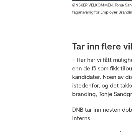
ØNSKER VELKOMMEN: Tonje Sandgri
fagansvarlig for Employer Brandin
Tar inn flere v
– Her har vi fått mulig
enn de få som fikk til
kandidater. Noen av di
istedenfor, og det takk
branding, Tonje Sandgr
DNB tar inn nesten do
interns.