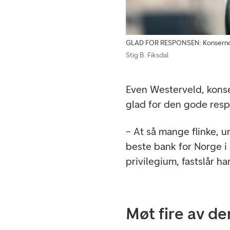
GLAD FOR RESPONSEN: Konserndir
Stig B. Fiksdal
Even Westerveld, kons
glad for den gode res
– At så mange flinke, u
beste bank for Norge i 
privilegium, fastslår ha
Møt fire av d