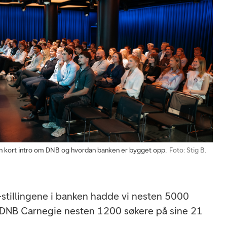
 kort intro om DNB og hvordan banken er bygget opp.
Foto: Stig B.
stillingene i banken hadde vi nesten 5000
e DNB Carnegie nesten 1200 søkere på sine 21