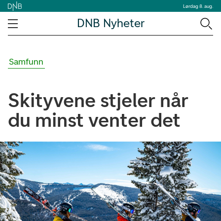
Lørdag 8. aug.
DNB Nyheter
Samfunn
Skityvene stjeler når
du minst venter det