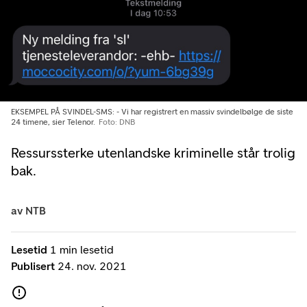
EKSEMPEL PÅ SVINDEL-SMS: - Vi har registrert en massiv svindelbølge de siste
24 timene, sier Telenor.
Foto: DNB
Ressurssterke utenlandske kriminelle står trolig
bak.
av
NTB
Lesetid
1 min lesetid
Publisert
24. nov. 2021