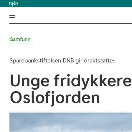
Samfunn
Sparebankstiftelsen DNB gir draktstøtte:
Unge fridykkere 
Oslofjorden