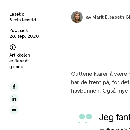
Lesetid
av
Marit Elisabeth G
3 min lesetid
Publisert
28. sep. 2020
Artikkelen
er flere år
gammel
Guttene klarer å være 
har de trent på, for d
havbunnen. Også mye 
Jeg fant
Benyamin 