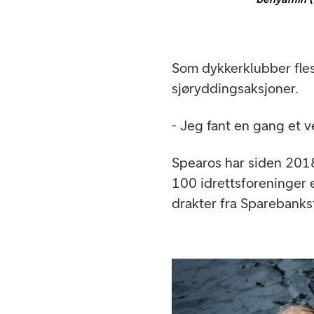
Som dykkerklubber flest
sjøryddingsaksjoner.
- Jeg fant en gang et ve
Spearos har siden 2018
100 idrettsforeninger el
drakter fra Sparebanksti