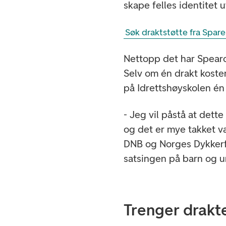
skape felles identitet 
Søk draktstøtte fra Spar
Nettopp det har Spearos
Selv om én drakt koste
på Idrettshøyskolen én 
- Jeg vil påstå at dette
og det er mye takket væ
DNB og Norges Dykkerfor
satsingen på barn og 
Trenger drakter