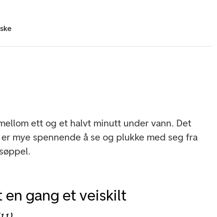
iske
mellom ett og et halvt minutt under vann. Det
et er mye spennende å se og plukke med seg fra
søppel.
 en gang et veiskilt
(11)