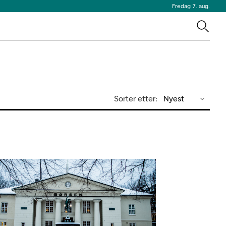
Fredag 7. aug.
Sorter etter:
Nyest