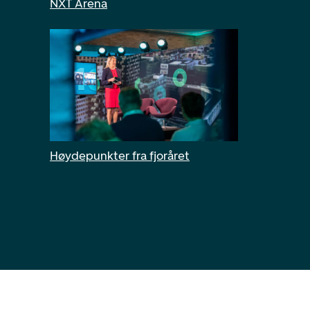
NXT Arena
Høydepunkter fra fjoråret