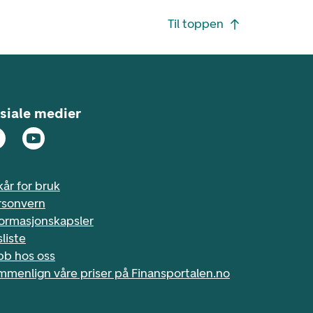
Til toppen
siale medier
kår for bruk
rsonvern
formasjonskapsler
sliste
bb hos oss
mmenlign våre priser på Finansportalen.no