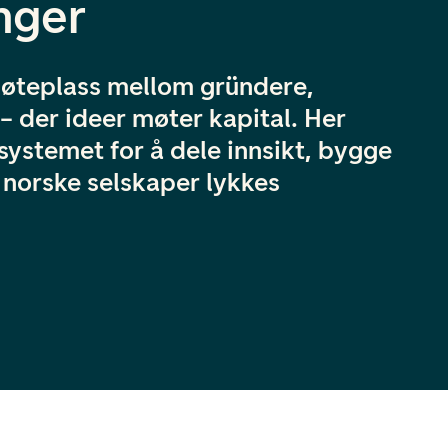
nger
øteplass mellom gründere,
– der ideer møter kapital. Her
osystemet for å dele innsikt, bygge
re norske selskaper lykkes