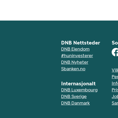
DNB Nettsteder
So
DNB Eiendom
#huninvesterer
DNB Nyheter
Sbanken.no
Vil
Pe
Internasjonalt
In
DNB Luxembourg
Pri
DNB Sverige
Jo
DNB Danmark
Sa