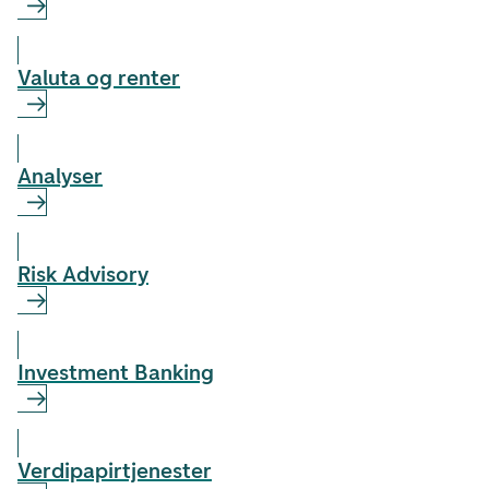
Valuta og renter
Analyser
Risk Advisory
Investment Banking
Verdipapir­tjenester