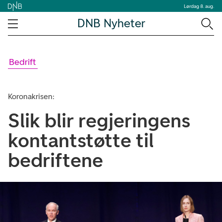
Lørdag 8. aug.
DNB Nyheter
Bedrift
Koronakrisen:
Slik blir regjeringens
kontantstøtte til
bedriftene