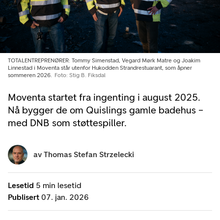
TOTALENTREPRENØRER: Tommy Simenstad, Vegard Mørk Matre og Joakim
Linnestad i Moventa står utenfor Hukodden Strandrestuarant, som åpner
sommeren 2026.
Foto: Stig B. Fiksdal
Moventa startet fra ingenting i august 2025.
Nå bygger de om Quislings gamle badehus –
med DNB som støttespiller.
av
Thomas Stefan Strzelecki
Lesetid
5 min lesetid
Publisert
07. jan. 2026