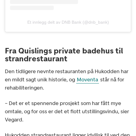
Et innlegg delt av DNB Bank (@dnb_bank)
Fra Quislings private badehus til
strandrestaurant
Den tidligere nevnte restauranten på Hukodden har
en mildt sagt unik historie, og
Moventa
står nå for
rehabiliteringen.
– Det er et spennende prosjekt som har fått mye
omtale, og for oss er det et flott utstillingsvindu, sier
Vegard.
Hukodden strandrestaurant ligger idyllisk til ved den