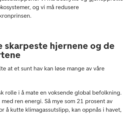
økosystemer, og vi må redusere
kronprinsen.
de skarpeste hjernene og de
rtene
lte at et sunt hav kan løse mange av våre
isk rolle i å mate en voksende global befolkning.
n med ren energi. Så mye som 21 prosent av
or å kutte klimagassutslipp, kan oppnås i havet,