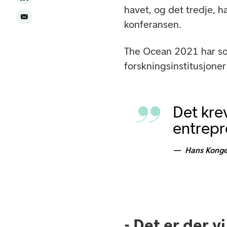
havet, og det tredje, ha
konferansen.
The Ocean 2021 har so
forskningsinstitusjoner
Det kre
entrepr
Hans Konge
- Det er der vi