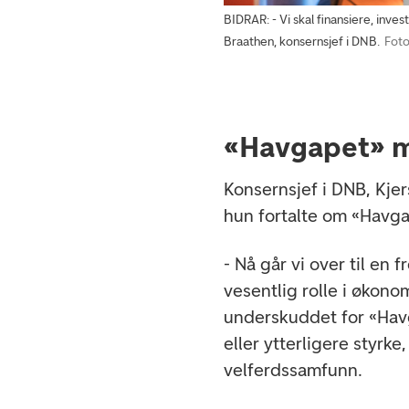
BIDRAR: - Vi skal finansiere, invest
Braathen, konsernsjef i DNB.
Foto
«Havgapet» m
Konsernsjef i DNB, Kjer
hun fortalte om «Havga
- Nå går vi over til en 
vesentlig rolle i økonom
underskuddet for «Havg
eller ytterligere styrk
velferdssamfunn.