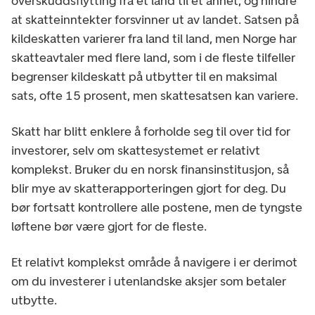
overskuddsflytting fra et land til et annet, og hindre
at skatteinntekter forsvinner ut av landet. Satsen på
kildeskatten varierer fra land til land, men Norge har
skatteavtaler med flere land, som i de fleste tilfeller
begrenser kildeskatt på utbytter til en maksimal
sats, ofte 15 prosent, men skattesatsen kan variere.
Skatt har blitt enklere å forholde seg til over tid for
investorer, selv om skattesystemet er relativt
komplekst. Bruker du en norsk finansinstitusjon, så
blir mye av skatterapporteringen gjort for deg. Du
bør fortsatt kontrollere alle postene, men de tyngste
løftene bør være gjort for de fleste.
Et relativt komplekst område å navigere i er derimot
om du investerer i utenlandske aksjer som betaler
utbytte.