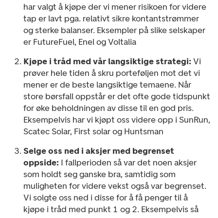
har valgt å kjøpe der vi mener risikoen for videre
tap er lavt pga. relativt sikre kontantstrømmer
og sterke balanser. Eksempler på slike selskaper
er FutureFuel, Enel og Voltalia
Kjøpe i tråd med vår langsiktige strategi:
Vi
prøver hele tiden å skru porteføljen mot det vi
mener er de beste langsiktige temaene. Når
store børsfall oppstår er det ofte gode tidspunkt
for øke beholdningen av disse til en god pris.
Eksempelvis har vi kjøpt oss videre opp i SunRun,
Scatec Solar, First solar og Huntsman
Selge oss ned i aksjer med begrenset
oppside:
I fallperioden så var det noen aksjer
som holdt seg ganske bra, samtidig som
muligheten for videre vekst også var begrenset.
Vi solgte oss ned i disse for å få penger til å
kjøpe i tråd med punkt 1 og 2. Eksempelvis så