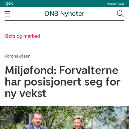
Fredag 7. aug.
DNB Nyheter
Børs og marked
Koronakrisen
Miljøfond: Forvalterne
har posisjonert seg for
ny vekst