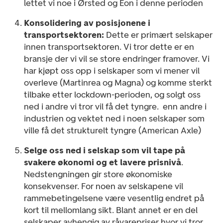
lettet vi noe i Ørsted og Eon i denne perioden
Konsolidering av posisjonene i
transportsektoren:
Dette er primært selskaper
innen transportsektoren. Vi tror dette er en
bransje der vi vil se store endringer framover. Vi
har kjøpt oss opp i selskaper som vi mener vil
overleve (Martinrea og Magna) og komme sterkt
tilbake etter lockdown-perioden, og solgt oss
ned i andre vi tror vil få det tyngre. enn andre i
industrien og vektet ned i noen selskaper som
ville få det strukturelt tyngre (American Axle)
Selge oss ned i selskap som vil tape på
svakere økonomi og et lavere prisnivå
.
Nedstengningen gir store økonomiske
konsekvenser. For noen av selskapene vil
rammebetingelsene være vesentlig endret på
kort til mellomlang sikt. Blant annet er en del
selskaper avhengig av råvarepriser hvor vi tror