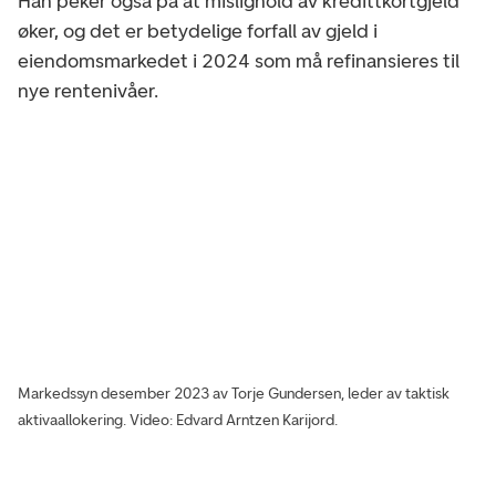
Han peker også på at mislighold av kredittkortgjeld
øker, og det er betydelige forfall av gjeld i
eiendomsmarkedet i 2024 som må refinansieres til
nye rentenivåer.
Markedssyn desember 2023 av Torje Gundersen, leder av taktisk
aktivaallokering.
Video: Edvard Arntzen Karijord.