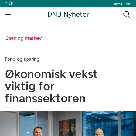
Lørdag 8. aug.
DNB Nyheter
Børs og marked
Fond og sparing:
Økonomisk vekst
viktig for
finanssektoren