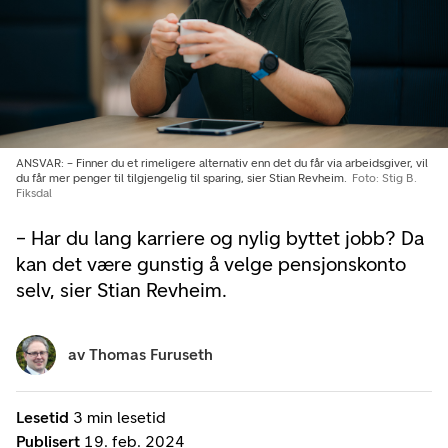
ANSVAR: – Finner du et rimeligere alternativ enn det du får via arbeidsgiver, vil
du får mer penger til tilgjengelig til sparing, sier Stian Revheim.
Foto: Stig B.
Fiksdal
– Har du lang karriere og nylig byttet jobb? Da
kan det være gunstig å velge pensjonskonto
selv, sier Stian Revheim.
av
Thomas Furuseth
Lesetid
3 min lesetid
Publisert
19. feb. 2024