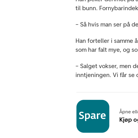
til bunn. Fornybarinde
– Så hvis man ser på den
Han forteller i samme 
som har falt mye, og so
– Salget vokser, men d
inntjeningen. Vi får s
Åpne ell
Kjøp o