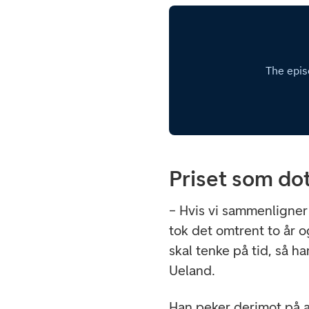
Priset som d
– Hvis vi sammenligner
tok det omtrent to år o
skal tenke på tid, så ha
Ueland.
Han peker derimot på a