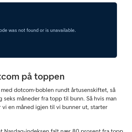
otcom på toppen
 med dotcom-boblen rundt årtusenskiftet, så
g seks måneder fra topp til bunn. Så hvis man
r vi en måned igjen til vi bunner ut, starter
t Nasdaq-indeksen falt nær 80 prosent fra topp