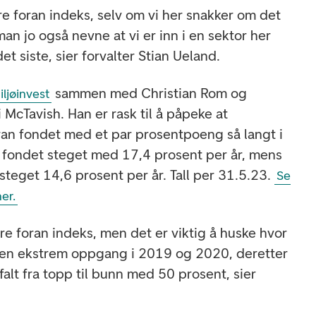
være foran indeks, selv om vi her snakker om det
man jo også nevne at vi er inn i en sektor her
det siste, sier forvalter Stian Ueland.
sammen med Christian Rom og
ljøinvest
 McTavish. Han er rask til å påpeke at
an fondet med et par prosentpoeng så langt i
ar fondet steget med 17,4 prosent per år, mens
steget 14,6 prosent per år. Tall per 31.5.23.
Se
her.
ære foran indeks, men det er viktig å huske hvor
r en ekstrem oppgang i 2019 og 2020, deretter
alt fra topp til bunn med 50 prosent, sier