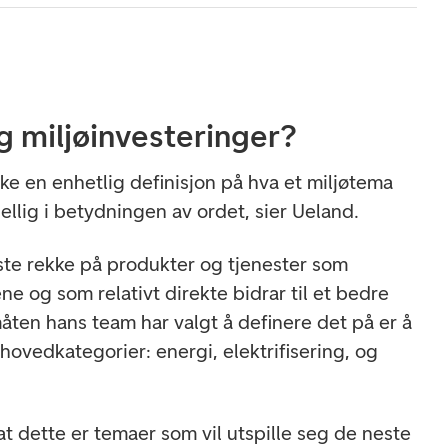
g miljøinvesteringer?
kke en enhetlig definisjon på hva et miljøtema
skjellig i betydningen av ordet, sier Ueland.
ste rekke på produkter og tjenester som
e og som relativt direkte bidrar til et bedre
 måten hans team har valgt å definere det på er å
 hovedkategorier: energi, elektrifisering, og
 at dette er temaer som vil utspille seg de neste