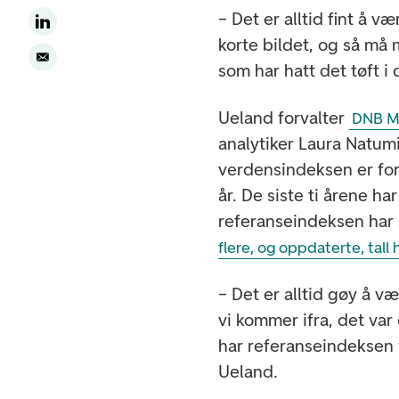
– Det er alltid fint å 
korte bildet, og så må 
som har hatt det tøft i 
Ueland forvalter
DNB Mi
analytiker Laura Natumi
verdensindeksen er for
år. De siste ti årene h
referanseindeksen har 
flere, og oppdaterte, tall 
– Det er alltid gøy å v
vi kommer ifra, det va
har referanseindeksen f
Ueland.