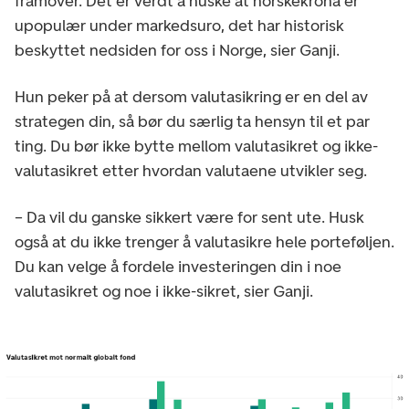
framover. Det er verdt å huske at norskekrona er
upopulær under markedsuro, det har historisk
beskyttet nedsiden for oss i Norge, sier Ganji.
Hun peker på at dersom valutasikring er en del av
strategen din, så bør du særlig ta hensyn til et par
ting. Du bør ikke bytte mellom valutasikret og ikke-
valutasikret etter hvordan valutaene utvikler seg.
– Da vil du ganske sikkert være for sent ute. Husk
også at du ikke trenger å valutasikre hele porteføljen.
Du kan velge å fordele investeringen din i noe
valutasikret og noe i ikke-sikret, sier Ganji.