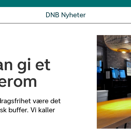
DNB Nyheter
n gi et
terom
ragsfrihet være det
 buffer. Vi kaller