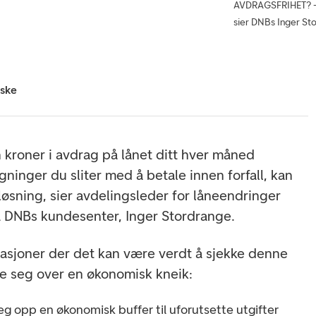
AVDRAGSFRIHET? – D
sier DNBs Inger St
iske
n kroner i avdrag på lånet ditt hver måned
ninger du sliter med å betale innen forfall, kan
løsning, sier avdelingsleder for låneendringer
å DNBs kundesenter, Inger Stordrange.
asjoner der det kan være verdt å sjekke denne
e seg over en økonomisk kneik:
g opp en økonomisk buffer til uforutsette utgifter