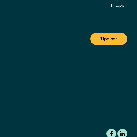
Til topp
Tips oss