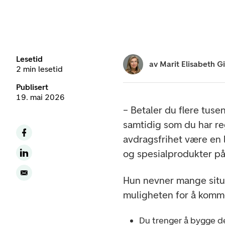
Lesetid
av
Marit Elisabeth G
2 min lesetid
Publisert
19. mai 2026
– Betaler du flere tuse
samtidig som du har reg
avdragsfrihet være en 
og spesialprodukter p
Hun nevner mange situ
muligheten for å komm
Du trenger å bygge de