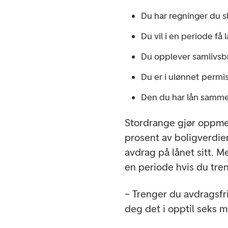
Du har regninger du sl
Du vil i en periode få
Du opplever samlivsbr
Du er i ulønnet permi
Den du har lån sammen
Stordrange gjør oppme
prosent av boligverdien
avdrag på lånet sitt. M
en periode hvis du tre
– Trenger du avdragsfr
deg det i opptil seks m