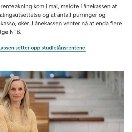
ge renteøkning kom i mai, meldte Lånekassen at
alingsutsettelse og at antall purringer og
nkasso, øker. Lånekassen venter nå at enda flere
følge NTB.
assen setter opp studielånsrentene