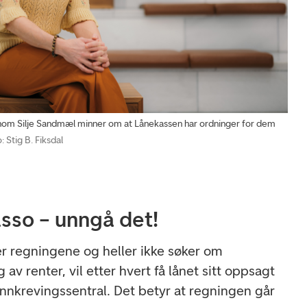
 Silje Sandmæl minner om at Lånekassen har ordninger for dem
: Stig B. Fiksdal
kasso – unngå det!
r regningene og heller ikke søker om
g av renter, vil etter hvert få lånet sitt oppsagt
 innkrevingssentral. Det betyr at regningen går