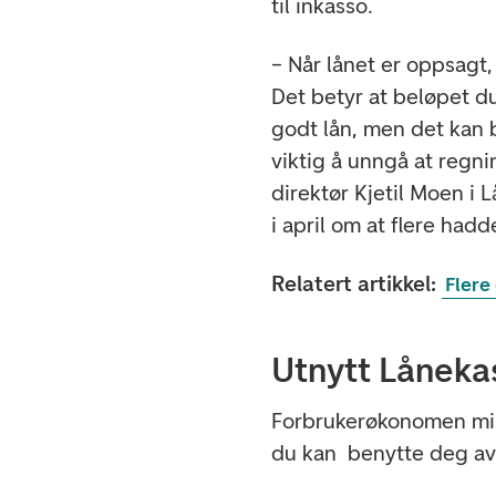
til inkasso.
– Når lånet er oppsagt,
Det betyr at beløpet du
godt lån, men det kan b
viktig å unngå at regni
direktør Kjetil Moen i 
i april om at flere had
Relatert artikkel:
Flere
Utnytt Låneka
Forbrukerøkonomen min
du kan benytte deg av 