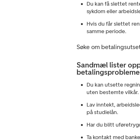
Du kan få slettet rent
sykdom eller arbeidsl
Hvis du får slettet re
samme periode.
Søke om betalingsutset
Sandmæl lister opp 
betalingsprobleme
Du kan utsette regnin
uten bestemte vilkår.
Lav inntekt, arbeidsle
på studielån.
Har du blitt uføretryg
Ta kontakt med banken