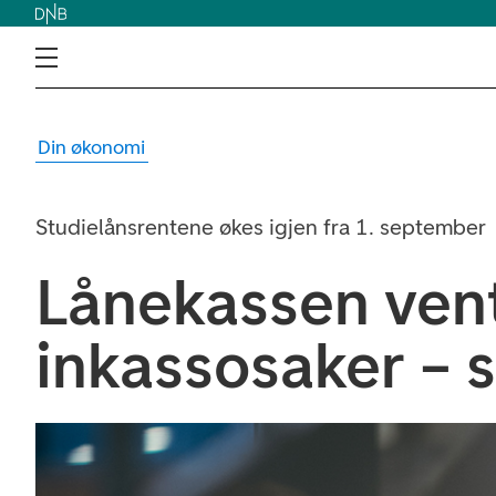
Din økonomi
Studielånsrentene økes igjen fra 1. september
Lånekassen vent
inkassosaker – s